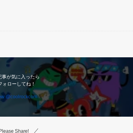
記事が気に入ったら
フォローしてね！
low @coolrockcom
Please Share!