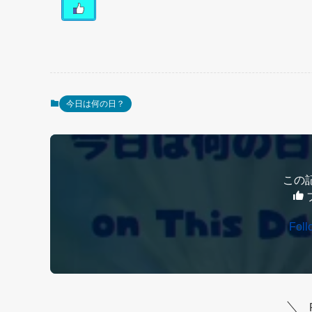
今日は何の日？
この
Fol