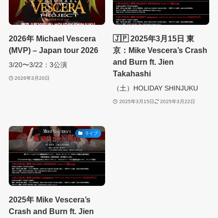
2026年 Michael Vescera
🇯🇵 2025年3月15日 東
(MVP) – Japan tour 2026
京：Mike Vescera’s Crash
and Burn ft. Jien
3/20〜3/22：3公演
Takahashi
2026年3月20日
（土）HOLIDAY SHINJUKU
2025年3月15日
2025年3月22日
ライブ
2025年 Mike Vescera’s
Crash and Burn ft. Jien