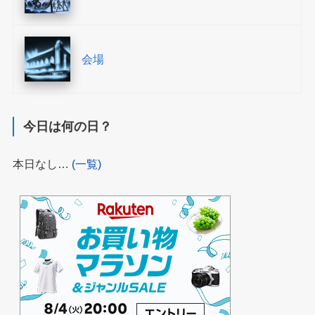
会場
今日は何の日？
本日なし…
(一覧)