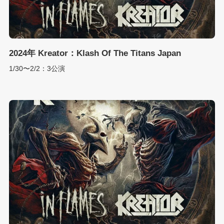
2024年 Kreator：Klash Of The Titans Japan
1/30〜2/2：3公演