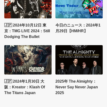
🇯🇵 2024年10月12日 東
今日のニュース：2024年1
京：TMG LIVE 2024：Still
月29日【HM/HR】
Dodging The Bullet
🇯🇵 2024年1月30日 大
2025年 The Almighty：
阪：Kreator：Klash Of
Never Say Never Japan
The Titans Japan
2025