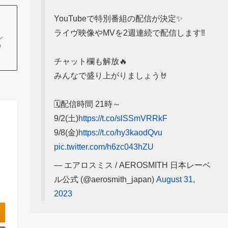
YouTubeで特別番組の配信が決定✨
ライヴ映像やMVを2週連続で配信します‼️
ル
の
チャット欄も解放🔥
みんなで盛り上がりましょう🤘
🗓️配信時間 21時～
9/2(土)
https://t.co/slSSmVRRkF
9/8(金)
https://t.co/hy3kaodQvu
pic.twitter.com/h6zc043hZU
— エアロスミス / AEROSMITH 日本レーベ
ル公式 (@aerosmith_japan)
August 31,
2023