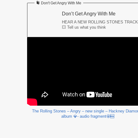
Don't Get Angry With Me
Don’t Get Angry With Me
HEAR A NEW ROLLING STONES TRACK
💥 Tell us what you think
The Rolling Stones – Angry – new single – Hackney Diamo
album 💎- audio fragment🤩🆕