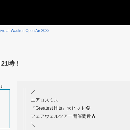
ive at Wacken Open Air 2023
日21時！
舞』
／
エアロスミス
・
『Greatest Hits』大ヒット🎧
約
フェアウェルツアー開催間近🎸
＼