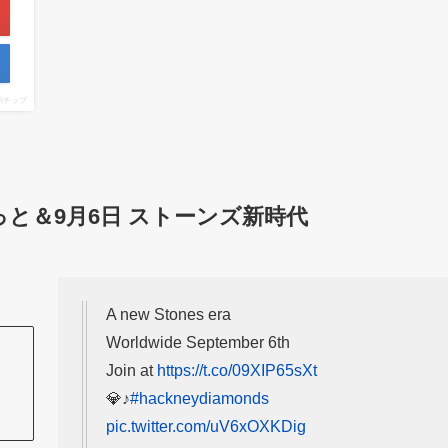
ポチップ
と＆9月6日 ストーンズ新時代
A new Stones era
Worldwide September 6th
Join at
https://t.co/09XIP65sXt
💎♪
#hackneydiamonds
pic.twitter.com/uV6xOXKDig