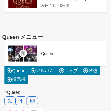
2/4〜2/14：5公演
Queen メニュー
Queen
Queen
アルバム
ライブ
雑誌
掲示板
#Queen