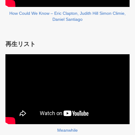
How Could We Know – Eric Clapton, Judith Hill Simon Climie,
Daniel Santiago
再生リスト
Meanwhile