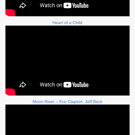
Heart of a Child
Moon River – Eric Clapton, Jeff Beck