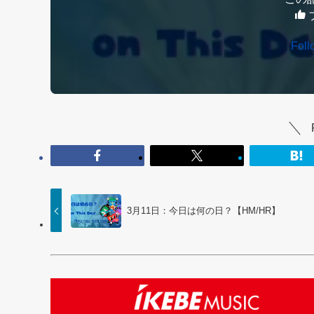
Fol
3月11日：今日は何の日？【HM/HR】