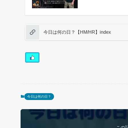
今日は何の日？【HM/HR】index
今日は何の日？
この