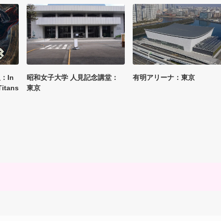
阪：In
昭和女子大学 人見記念講堂：
有明アリーナ：東京
itans
東京
