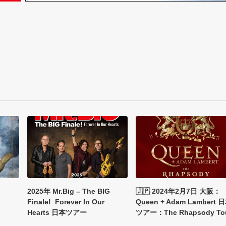
2025年 Mr.Big – The BIG
🇯🇵 2024年2月7日 大阪：
Finale! Forever In Our
Queen + Adam Lambert 
Hearts 日本ツアー
ツアー：The Rhapsody To