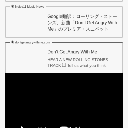
Noise11 Music News
Google翻訳：ローリング・ストー
ンズ、新曲「Don’t Get Angry With
Me」のプレミア・スニペット
dontgetangrywithme.com
Don’t Get Angry With Me
HEAR A NEW ROLLING STONES
TRACK 💥 Tell us what you think