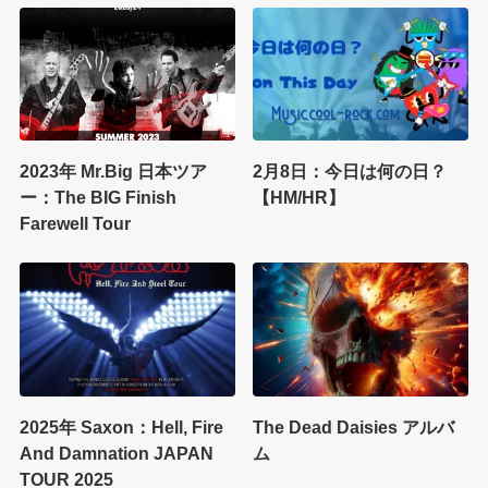
2023年 Mr.Big 日本ツア
2月8日：今日は何の日？
ー：The BIG Finish
【HM/HR】
Farewell Tour
2025年 Saxon：Hell, Fire
The Dead Daisies アルバ
And Damnation JAPAN
ム
TOUR 2025