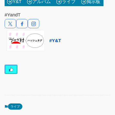
Y&T
アルバム
ライブ
掲示板
#YandT
#Y&T
ライブ