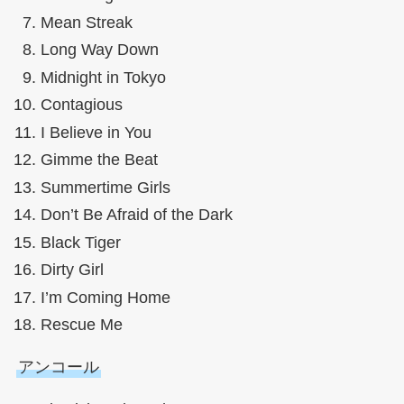
Mean Streak
Long Way Down
Midnight in Tokyo
Contagious
I Believe in You
Gimme the Beat
Summertime Girls
Don’t Be Afraid of the Dark
Black Tiger
Dirty Girl
I’m Coming Home
Rescue Me
アンコール