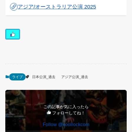
アジア/オーストラリア公演 2025
ライブ
日本公演_過去
アジア公演_過去
この記事が気に入ったら
フォローしてね！
Follow @coolrockcom