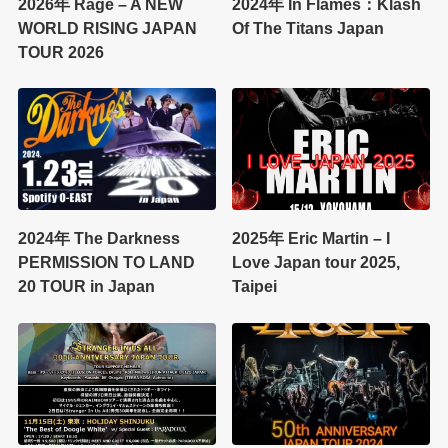
2026年 Rage – A NEW
2024年 In Flames：Klash
WORLD RISING JAPAN
Of The Titans Japan
TOUR 2026
2024年 The Darkness
2025年 Eric Martin – I
PERMISSION TO LAND
Love Japan tour 2025,
20 TOUR in Japan
Taipei