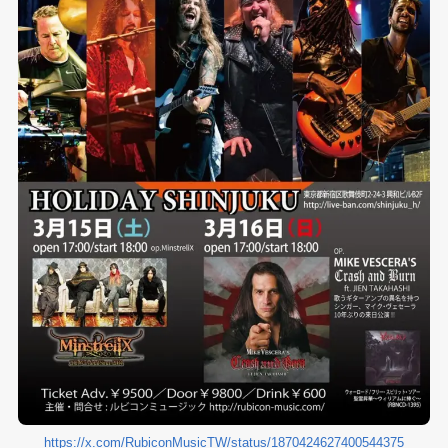
https://x.com/RubiconMusicTW/status/1870424627400544375