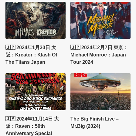
🇯🇵 2024年1月30日 大
🇯🇵 2024年2月7日 東京：
阪：Kreator：Klash Of
Michael Monroe：Japan
The Titans Japan
Tour 2024
🇯🇵 2024年11月14日 大
The Big Finish Live –
阪：Raven：50th
Mr.Big (2024)
Anniversary Special