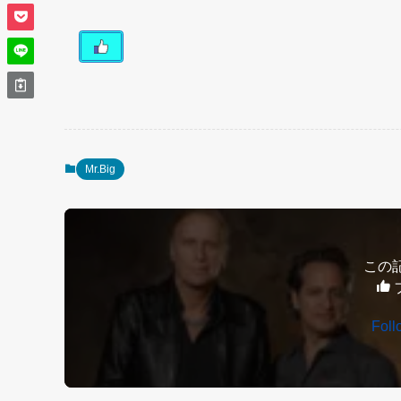
Mr.Big
この
Fol