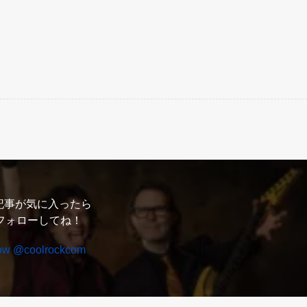
記事が気に入ったら
フォローしてね！
low @coolrockcom