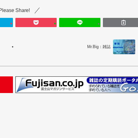
Please Share!
Mr.Big：雑誌