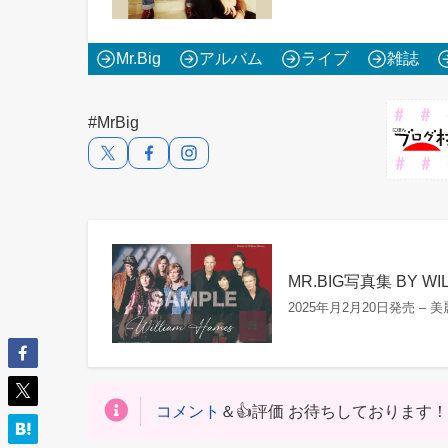
Mr.Big
アルバム
ライブ
雑誌
#MrBig
MR.BIG写真集 BY WI
2025年⽉2⽉20⽇発売 – 美
コメント
＆👍評価 お待ちしております！