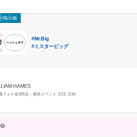
掲示板
#Mr.Big
#ミスタービッグ
LLIAM HAMES
麗フォト全295点：発売イベント 2/23, 2/26
😆