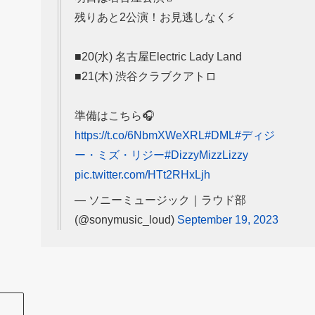
残りあと2公演！お見逃しなく⚡️
■20(水) 名古屋Electric Lady Land
■21(木) 渋谷クラブクアトロ
準備はこちら🎧
https://t.co/6NbmXWeXRL
#DML
#ディジ
ー・ミズ・リジー
#DizzyMizzLizzy
pic.twitter.com/HTt2RHxLjh
— ソニーミュージック｜ラウド部
(@sonymusic_loud)
September 19, 2023